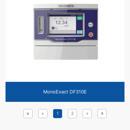
MonoExact DF310E
κ
«
1
2
»
κ